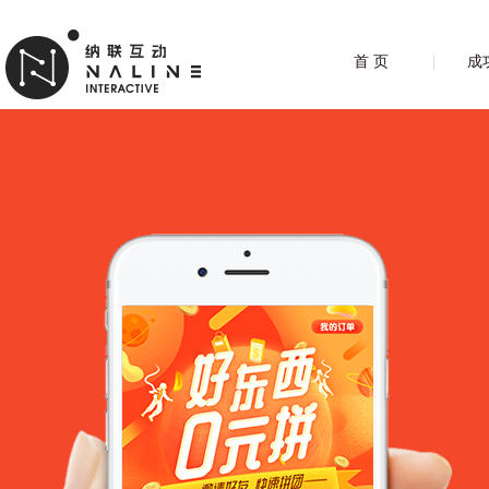
首 页
成