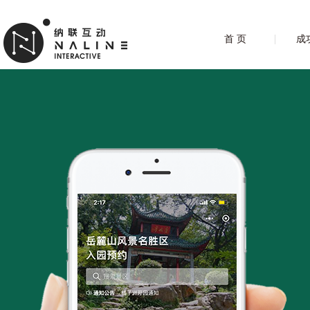
首 页
成