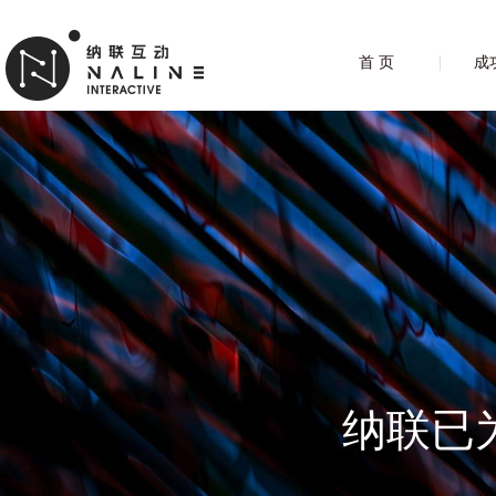
首 页
成
纳联已为