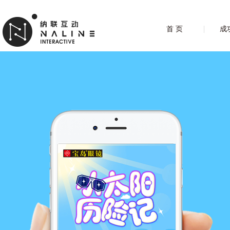
首 页
成