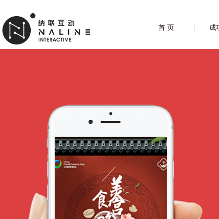
首 页
成